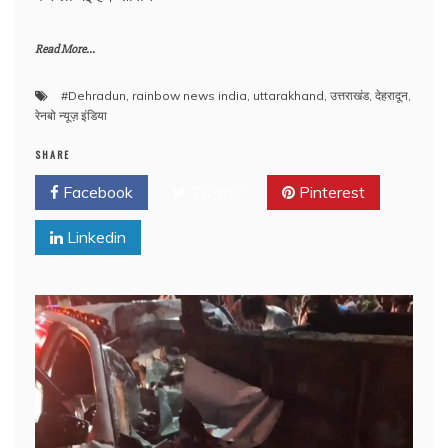
Read More...
#Dehradun
,
rainbow news india
,
uttarakhand
,
उत्तराखंड
,
देहरादून
,
रेनबो न्यूज़ इंडिया
SHARE
Facebook
Twitter
Pinterest
Linkedin