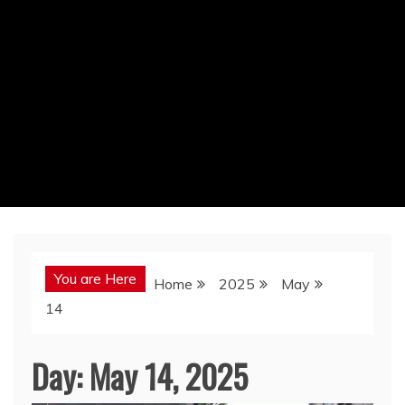
You are Here
Home
2025
May
14
Day:
May 14, 2025