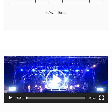
« Apr
Jun »
Video
Player
00:00
03:46