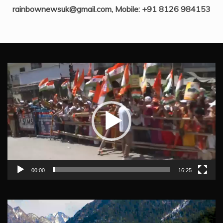
rainbownewsuk@gmail.com, Mobile: +91 8126 984153
Video
Player
00:00
16:25
Video
Player