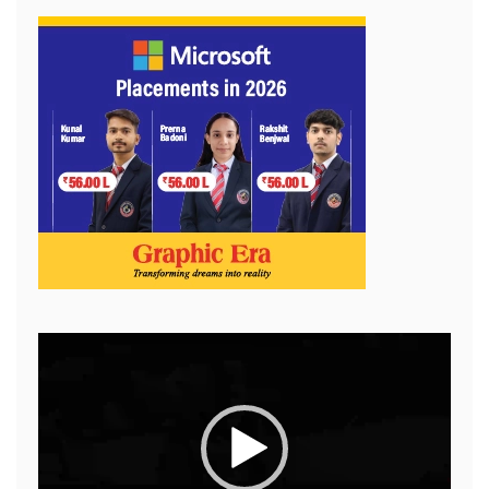
Video
Player