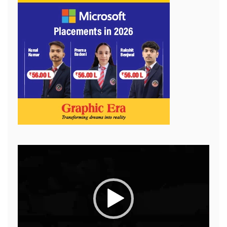
Video
Player