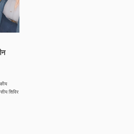
तीन
जकीय
दिवसीय शिविर