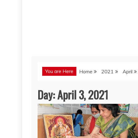
You are Here
Home
2021
April
Day:
April 3, 2021