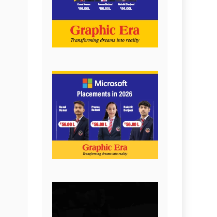
Video
Player