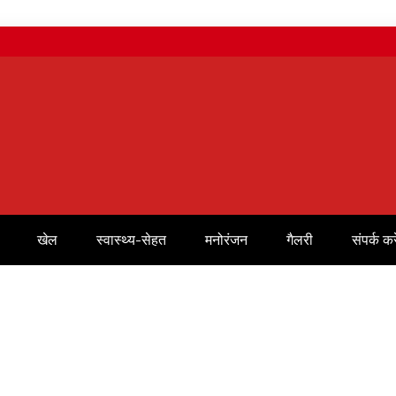
खेल
स्वास्थ्य-सेहत
मनोरंजन
गैलरी
संपर्क करे