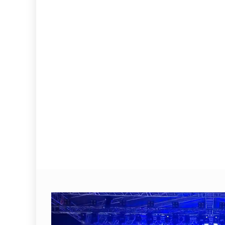
Video
Player