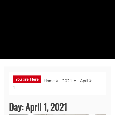
You are Here
Home
2021
April
1
Day:
April 1, 2021