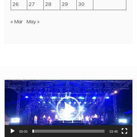
26
27
28
29
30
« Mar
May »
Video
Player
00:00
03:46