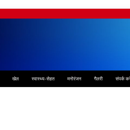
खेल
स्वास्थ्य-सेहत
मनोरंजन
गैलरी
संपर्क करे