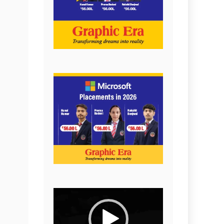
Video
Player