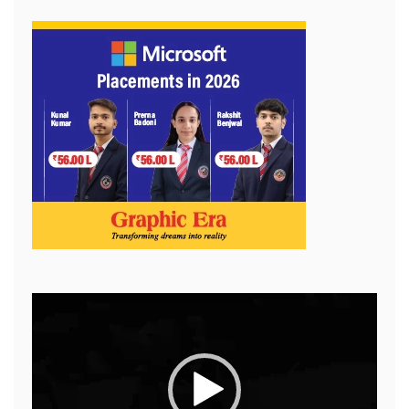
Video
Player