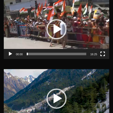
Video
Player
00:00
16:25
Video
Player