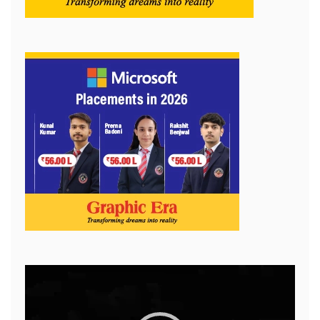
Video
Player