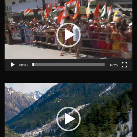
Video
Player
00:00
16:25
Video
Player