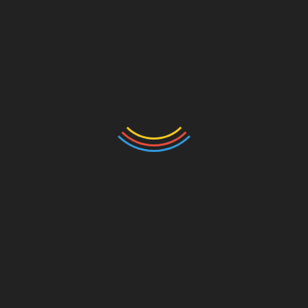
सएस एवं एनएफएस के स्वयंसेवी उपस्थित थे।
Linkedin
ंडर –
ओलंपियन वंदना को 11 लाख देगा ग्राफिक एरा, राखी ने परि
को सौपा घोषणा पत्र
ान से जुड़ी भ्रांतियां शिशुओं के
ग्राफिक एरा में संविधान प्रेरित
्थ्य के लिए घातक: विशेषज्ञ
चित्रों की प्रदर्शनी ‘सौहार्द’ का