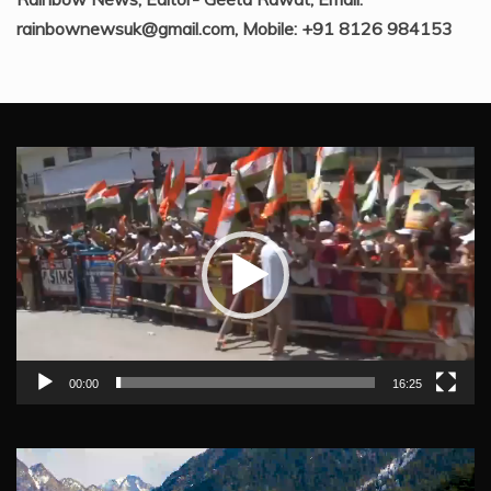
rainbownewsuk@gmail.com, Mobile: +91 8126 984153
Video
Player
00:00
16:25
Video
Player