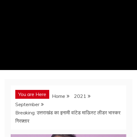
You are Here
Home
2021
September
Breaking: उत्तराखंड का इनामी वांटेड माऊिस्ट लीडर भास्कर
गिरफ़्तार