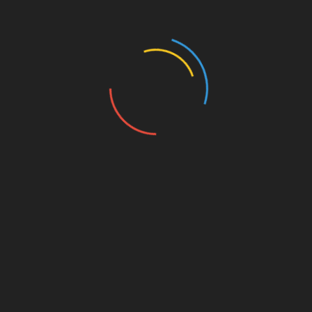
Linkedin
बरामद
केदारनाथ में दर्शन की बुकिंग फुल, बदरीनाथ के लिए हेली 
शुरू
नाथ चढ़ावा चोरी मामले में SIT
नंदा की चौकी पुल मामले में PWD 
ड़ा एक्शन, तीसरा आरोपी
तीन इंजीनियर सस्पेंड
्तार, कमरे से आभूषण और
August 8, 2026
ी बरामद