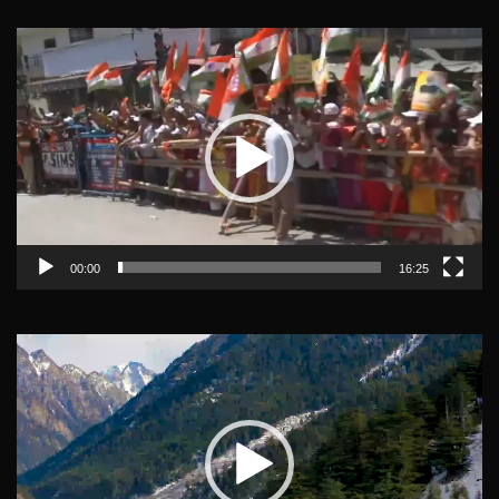
Video
Player
00:00
16:25
Video
Player