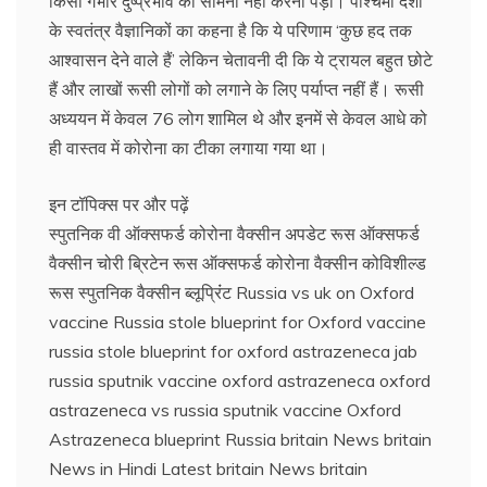
किसी गंभीर दुष्‍प्रभाव का सामना नहीं करना पड़ा। पश्चिमी देशों
के स्‍वतंत्र वैज्ञानिकों का कहना है कि ये परिणाम ‘कुछ हद तक
आश्‍वासन देने वाले हैं’ लेकिन चेतावनी दी कि ये ट्रायल बहुत छोटे
हैं और लाखों रूसी लोगों को लगाने के लिए पर्याप्‍त नहीं हैं। रूसी
अध्‍ययन में केवल 76 लोग शामिल थे और इनमें से केवल आधे को
ही वास्‍तव में कोरोना का टीका लगाया गया था।
इन टॉपिक्स पर और पढ़ें
स्‍पुतनिक वी ऑक्‍सफर्ड कोरोना वैक्‍सीन अपडेट रूस ऑक्‍सफर्ड
वैक्‍सीन चोरी ब्रिटेन रूस ऑक्‍सफर्ड कोरोना वैक्‍सीन कोविशील्‍ड
रूस स्‍पुतनिक वैक्‍सीन ब्‍लूप्र‍िंंट Russia vs uk on Oxford
vaccine Russia stole blueprint for Oxford vaccine
russia stole blueprint for oxford astrazeneca jab
russia sputnik vaccine oxford astrazeneca oxford
astrazeneca vs russia sputnik vaccine Oxford
Astrazeneca blueprint Russia britain News britain
News in Hindi Latest britain News britain