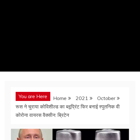
You are Here
Home
2021
October
रूस ने चुराया कोविशील्‍ड का ब्‍लूप्रिंट फिर बनाई स्‍पुतनिक वी
कोरोना वायरस वैक्‍सीन: ब्रिटेन