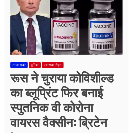
ताजा खबर
दुनिया
स्वास्थ्य-सेहत
रूस ने चुराया कोविशील्‍ड
का ब्‍लूप्रिंट फिर बनाई
स्‍पुतनिक वी कोरोना
वायरस वैक्‍सीन: ब्रिटेन