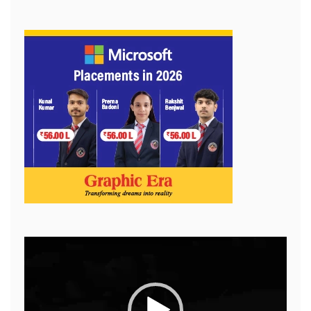
Video
Player