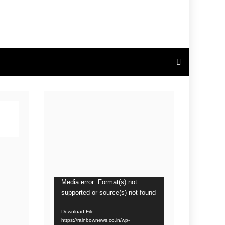
Video
Media error: Format(s) not
supported or source(s) not found
Player
Download File:
https://rainbownews.co.in/wp-