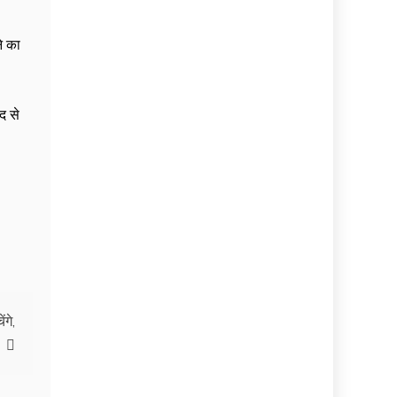
े का
द से
ंगे,