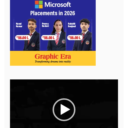
Video
Player