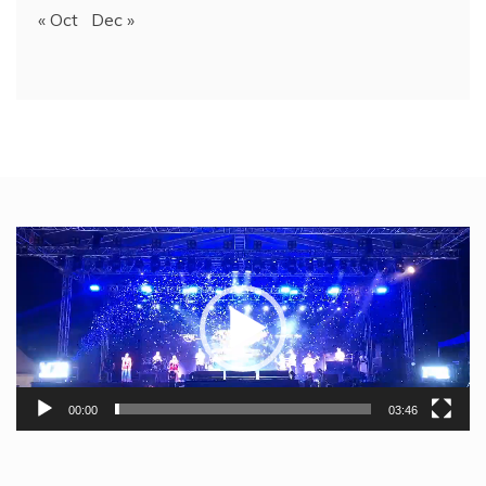
« Oct
Dec »
Video
Player
00:00
03:46