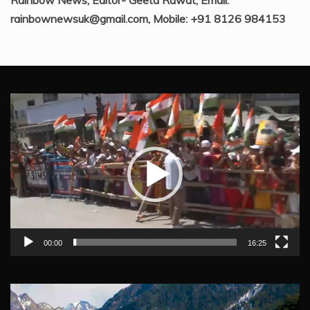
rainbownewsuk@gmail.com, Mobile: +91 8126 984153
Video
Player
00:00
16:25
Video