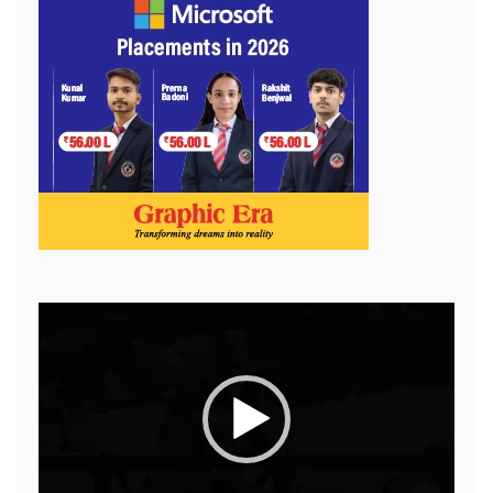
Video
Player