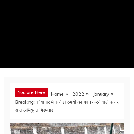
You are Here
Home
2022
January
Breaking: कोषागार में करोड़ों रुपयों का गबन करने वाले फरार
सात अभियुक्त गिरफ्तार