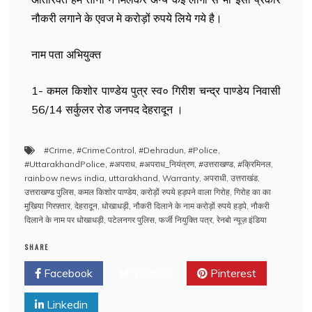
नौकरी लगाने के एवज मे करोड़ों रुपये लिये गये है।
नाम पता अभियुक्त
1- कमल किशोर पाण्डेय पुत्र स्व० गिरीश चन्द्र पाण्डेय निवासी
56/14 सर्कुलर रोड जनपद देहरादून ।
#Crime
,
#CrimeControl
,
#Dehradun
,
#Police
,
#UttarakhandPolice
,
#अपराध
,
#अपराध_नियंत्रण
,
#उत्तराखण्ड
,
#क्रिमिनल
,
rainbow news india
,
uttarakhand
,
Warranty
,
अपराधी
,
उत्तराखंड
,
उत्तराखण्ड पुलिस
,
कमल किशोर पाण्डेय
,
करोड़ों रुपये हड़पने वाला गिरोह
,
गिरोह का का
मुखिया गिरफ़्तार
,
देहरादून
,
धोखाधड़ी
,
नौकरी दिलाने के नाम करोड़ों रुपये हड़पे
,
नौकरी
दिलाने के नाम पर धोखाधड़ी
,
पटेलनगर पुलिस
,
फर्जी नियुक्ति पत्र
,
रेनबो न्यूज़ इंडिया
SHARE
Facebook
Twitter
Pinterest
Linkedin