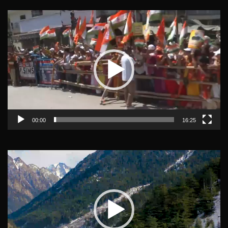
Video
Player
00:00
16:25
Video
Player