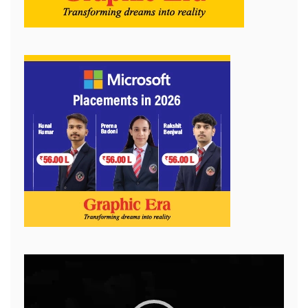
Video
Player