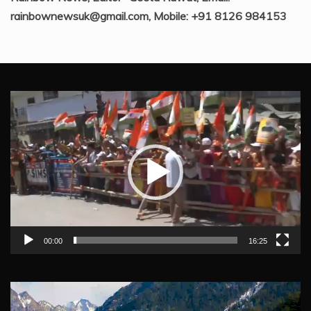
rainbownewsuk@gmail.com, Mobile: +91 8126 984153
Video
Player
00:00
16:25
Video
Player