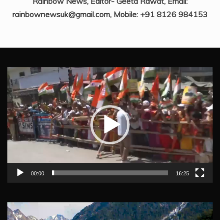
Rainbow News, Editor- Geeta Rawat, Email:
rainbownewsuk@gmail.com, Mobile: +91 8126 984153
Video
Player
00:00
16:25
Video