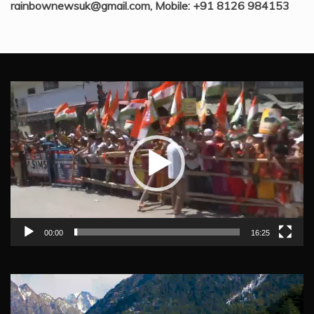
rainbownewsuk@gmail.com, Mobile: +91 8126 984153
Video
Player
00:00
16:25
Video
Player