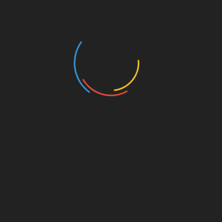
 2, 2021
अब इरफान पठान भी कोरोना से संक्रमित हो गए थे। इरफान पठान भी हाल में रायपु
ओर से खेले थे।
Linkedin
मरी बने
महाविद्यालय कोटद्वार गढ़वाल में दो दिवसीय इंडोर 
प्रतियोगिताओं का शुभारंभ