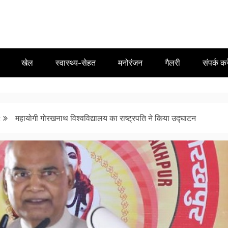
खेल
स्वास्थ्य-सेहत
मनोरंजन
गैलरी
संपर्क करे
t
महायोगी गोरखनाथ विश्वविद्यालय का राष्ट्रपति ने किया उद्घाटन