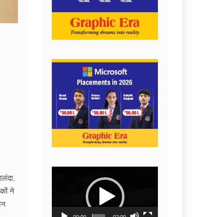
Video
ालंदा,
Player
ों ने
ीन