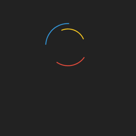
को
October 3, 2021
Rainbow News India* 3 October 2021 पतंजलि की 
वैदिक कन्या गुरुकुल में अध्यापन के साथ-साथ स्वयं भी शिक्षा ग्
करने वाली एक साध्वी की
भारत
ौशल विकास
श भर
Read More...
SHARE
Facebook
Twitter
Pinterest
Linkedin