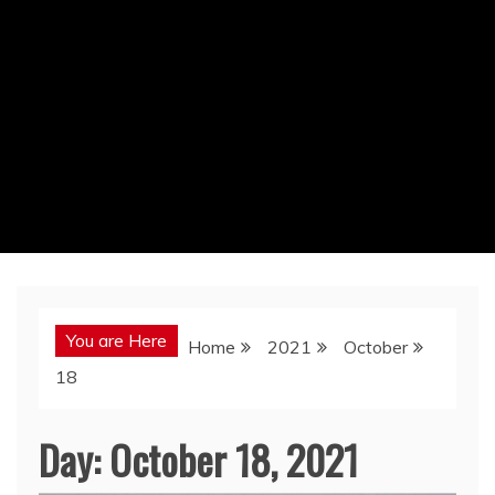
You are Here
Home
2021
October
18
Day:
October 18, 2021