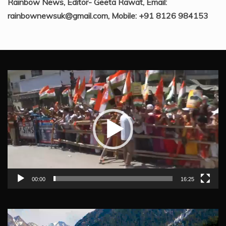
Rainbow News, Editor- Geeta Rawat, Email:
rainbownewsuk@gmail.com, Mobile: +91 8126 984153
Video
Player
00:00
16:25
Video