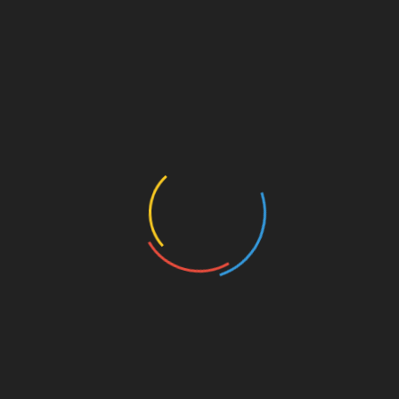
उत्तराखंड
ताजा खबर
शासन-प्रशासन
न छात्र
देहरादून हवाई अड्डे की नई टर्मिनल बिल्डिं
उद्घाटन आज, टर्मिनल बिल्डिंग में उत्तराखं
संस्कृति और राज्य पुष्प ब्रह्मकमल के होंगे 
October 8, 2021
ग०)।
बर को
Rainbow News India* 8 October 2021 देहरादून हवाई
की नई टर्मिनल बिल्डिंग का उद्घाटन आज किया जाएगा। केंद्री
विमानन मंत्री टर्मिनल बिल्डिंग का
Read More...
SHARE
Facebook
Twitter
Pinterest
Linkedin