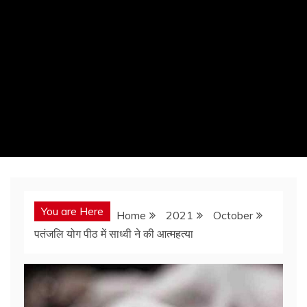
You are Here
Home
2021
October
पतंजलि योग पीठ में साध्वी ने की आत्महत्या