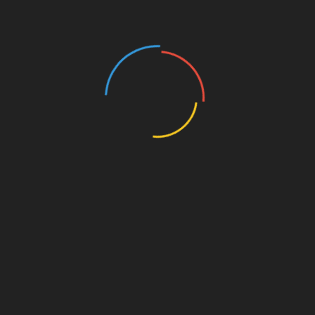
ानों पर हल्की से मध्यम बारिश होने तथा कुछेक जगहों पर भारी बारिश का अनुमान जताय
कि आपदा प्रभावित क्षेत्रों में राहत शिविर खोल दिए गए हैं। उन्होंने संबंधित
शिविरों में कोविड-19 संबंधी स्वास्थ्य प्रोटोकॉल का पालन किया जाए।
ं की तलाश चल रही है। राजन ने बताया, ‘‘इलाके तक जाने वाली सड़कें तबाह हो गय
री रात में अपने आप वहां पहुंचे। कल रात ही सड़क संपर्क बहाल किया गया। तलाश च
थानमथित्ता जिले में जलभराव वाले इलाकों में फंसे करीब 80 लोगों को बचाया। 
वार शाम साढ़े पांच बजे तक 24 सेंटीमीटर तक बारिश हुई।
s for missing
,
केरल में भूस्खलन
,
मरने वालों की संख्या आठ
,
लापता लोगों की तलाश जारी
Linkedin