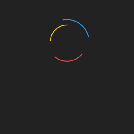
मुख्यमंत्री धामी का चमोली भ्रमण, जिले को दी कई विकास कार्
की सौगात
ा टी-20 एशिया कप 2026: 5
ग्राफिक एरा मेडिकल कॉलेज ने 
र को दुबई में आमने-सामने होंगे
इतिहास, कॉलेज में एमबीबीएस की
 और पाकिस्तान
सीटें बढ़कर हुईं 250
ust 7, 2026
August 6, 2026