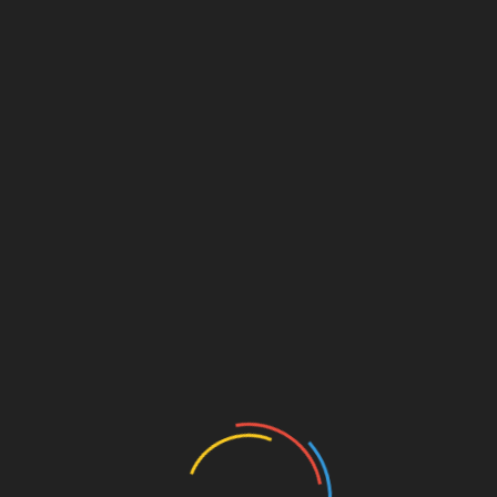
पत्नी के ना आने पर पति ने की आत्महत्या
ा टी-20 एशिया कप 2026: 5
ग्राफिक एरा मेडिकल कॉलेज ने 
र को दुबई में आमने-सामने होंगे
इतिहास, कॉलेज में एमबीबीएस की
 और पाकिस्तान
सीटें बढ़कर हुईं 250
ust 7, 2026
August 6, 2026