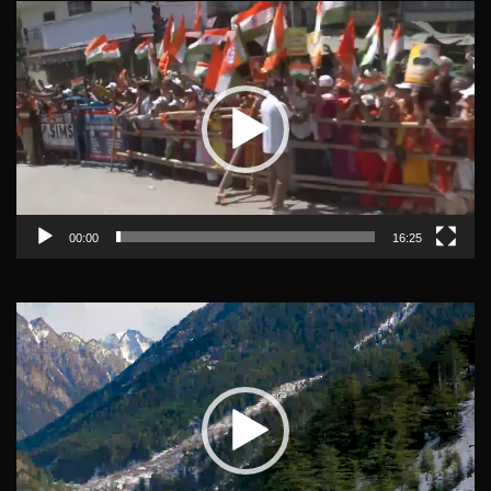
Video
Player
00:00
16:25
Video
Player