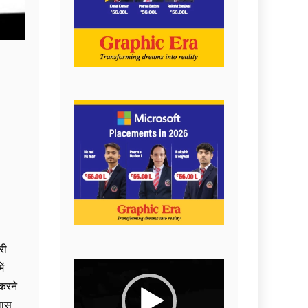
री
Video
ें
Player
 करने
लास