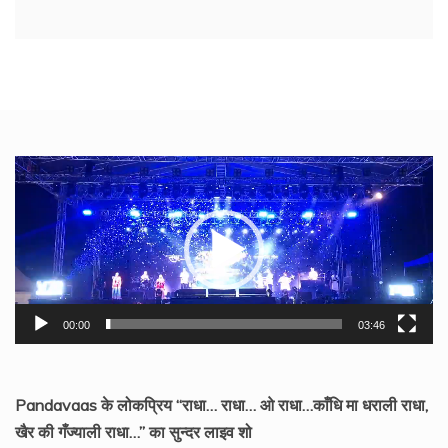
Video
Player
00:00
03:46
Pandavaas के लोकप्रिय “राधा… राधा… ओ राधा…काँधि मा धराली राधा,
खैर की गँज्याली राधा…” का सुन्दर लाइव शो