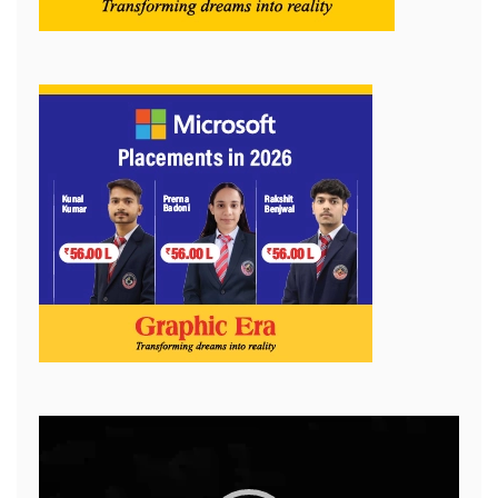
Video
Player