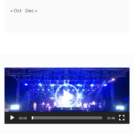
« Oct
Dec »
Video
Player
00:00
03:46