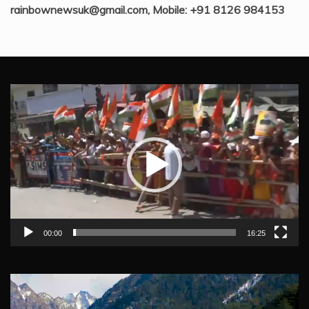
rainbownewsuk@gmail.com, Mobile: +91 8126 984153
Video
Player
00:00
16:25
Video
Player