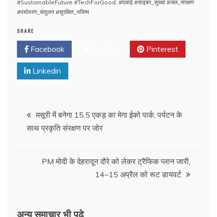
#SustainableFuture #TechForGood
,
#एआई #साइबर_सुरक्षा #जल_संरक्षण
#पर्यावरण_संतुलन #सुरक्षित_भविष्य
SHARE
Facebook
Twitter
Pinterest
Linkedin
मसूरी में बनेगा 15.5 एकड़ का मेगा ईको पार्क, पर्यटन के
साथ प्रकृति संरक्षण पर जोर
PM मोदी के देहरादून दौरे को लेकर ट्रैफिक प्लान जारी,
14–15 अप्रैल को रूट डायवर्ट
अन्य समाचार भी पढ़े