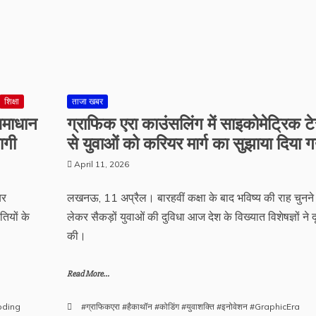
शिक्षा
ताजा खबर
 समाधान
ग्राफिक एरा काउंसलिंग में साइकोमेट्रिक टे
ागी
से युवाओं को करियर मार्ग का सुझाया दिया ग
April 11, 2026
बर
लखनऊ, 11 अप्रैल। बारहवीं कक्षा के बाद भविष्य की राह चुनने
तियों के
लेकर सैकड़ों युवाओं की दुविधा आज देश के विख्यात विशेषज्ञों ने द
की।
Read More...
oding
#ग्राफिकएरा #हैकाथॉन #कोडिंग #युवाशक्ति #इनोवेशन #GraphicEra