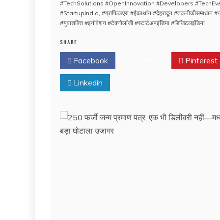
#TechSolutions #OpenInnovation #Developers #TechEv
#StartupIndia
,
#ग्राफिकएरा #हैकाथॉन #देहरादून #तकनीकीसमाधान #न
#युवाशक्ति #इनोवेशन #टेक्नोलॉजी #स्टार्टअपइंडिया #डिजिटलइंडिया
SHARE
Facebook
Twitter
Pinterest
Linkedin