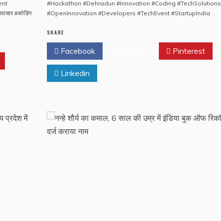
ent
#Hackathon #Dehradun #Innovation #Coding #TechSolutions
वाचार #कोडिंग
#OpenInnovation #Developers #TechEvent #StartupIndia
SHARE
Facebook
Twitter
Pinterest
Linkedin