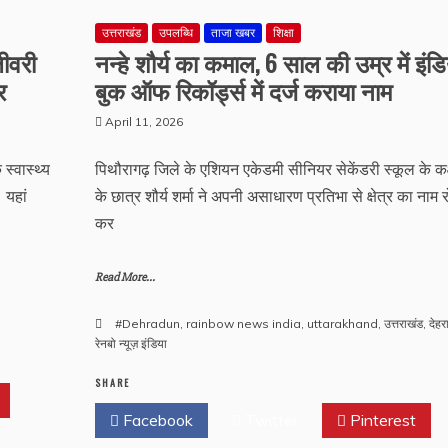
उत्तराखंड
उपलब्धि
ताजा खबर
शिक्षा
लीवरी
नन्हे शौर्य का कमाल, 6 साल की उम्र में इंडि
र
बुक ऑफ रिकॉर्ड्स में दर्ज कराया नाम
April 11, 2026
स्वास्थ्य
पिथौरागढ़ जिले के एशियन एकेडमी सीनियर सेकेंडरी स्कूल के कक
 यहां
के छात्र शौर्य शर्मा ने अपनी असाधारण प्रतिभा से क्षेत्र का नाम
कर
Read More...
#Dehradun
,
rainbow news india
,
uttarakhand
,
उत्तराखंड
,
देहर
रेनबो न्यूज़ इंडिया
SHARE
Facebook
Twitter
Pinterest