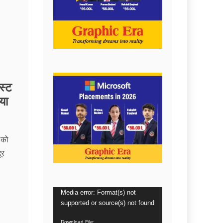
स्ट
या
 को
ूर
Video
Media error: Format(s) not
supported or source(s) not found
Player
Download File: