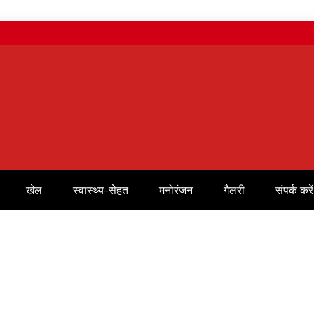
खेल
स्वास्थ्य-सेहत
मनोरंजन
गैलरी
संपर्क करें