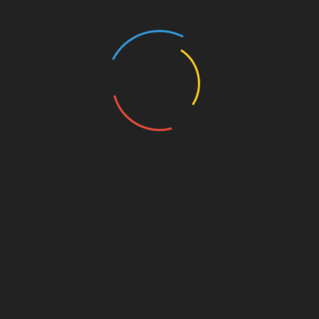
 गिरी
 का
 सुबह एक
 108
िया