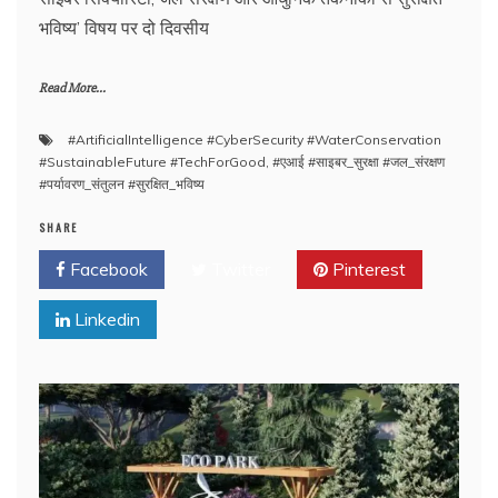
भविष्य’ विषय पर दो दिवसीय
Read More...
#ArtificialIntelligence #CyberSecurity #WaterConservation
#SustainableFuture #TechForGood
,
#एआई #साइबर_सुरक्षा #जल_संरक्षण
#पर्यावरण_संतुलन #सुरक्षित_भविष्य
SHARE
Facebook
Twitter
Pinterest
Linkedin