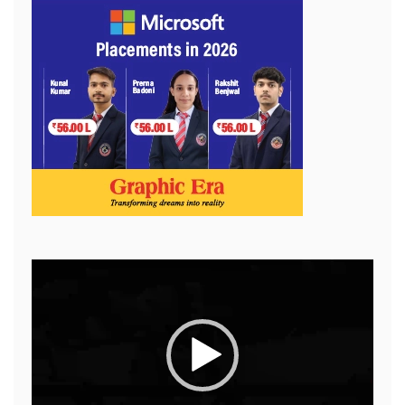
Video
Player