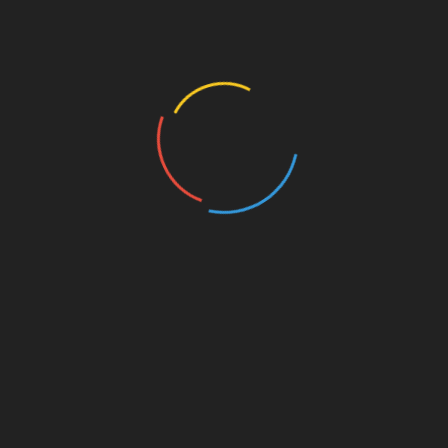
335, 21
र्ती 2026
पदों की
ड
,
देहरादून
,