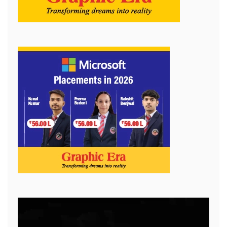
Video
Player