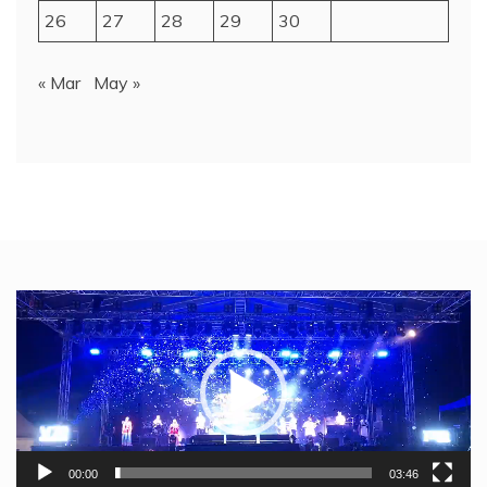
26
27
28
29
30
« Mar
May »
Video
Player
00:00
03:46