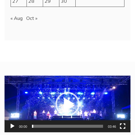
27
28
29
30
« Aug
Oct »
Video
Player
00:00
03:46