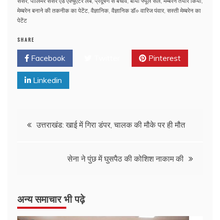
सेंसर
,
पॉलिमर सेंसर एंड एक्चुएटर लैब
,
प्रदूषण से बचाव
,
बायो फ्यूल सैल
,
मेम्बरेन तैयार किया
,
मेम्बरेन बनाने की तकनीक का पेटेंट
,
वैज्ञानिक
,
वैज्ञानिक डॉ० वारिज पंवार
,
सस्ती मेम्बरेन का
पेटेंट
SHARE
Facebook
Twitter
Pinterest
Linkedin
उत्तराखंड: खाई में गिरा डंपर, चालक की मौके पर ही मौत
सेना ने पुंछ में घुसपैठ की कोशिश नाकाम की
अन्य समाचार भी पढ़े