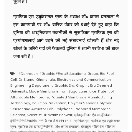
चुका है।
ग्राफिक एरा एजुकेशनल ग्रुप के अध्यक्ष डॉ० कमल घनशाला ने
इस कामयाबी पर डॉ० वारिज पंवार को बधाई देते हुए कहा कि
दुनिया की आधुनिकतम तकनीकों से सुसज्जित ग्राफिक एरा की
प्रयोगशालाएं आगे बढ़ने की नई संभावनाएं खोलती हैं और नई
खोजों के जरिये यहां की फैकल्टी दुनिया में अपनी प्रतिभा की धाक
जमा रही है।
#Dehradun
,
#Graphic #Era #Educational Group
,
Bio Fuel
Cell
,
Dr. Kamal Ghanshala
,
Electronics and Communication
Engineering Department
,
Graphic Era
,
Graphic Era Deemed
University
,
Made Membrane from Sugarcane Juice
,
Patent of
Affordable Membrane
,
Patented Membrane Manufacturing
Technology
,
Pollution Prevention
,
Polymer Sensor
,
Polymer
Sensor and Actuator Lab
,
Polythene
,
Prepared Membrane
,
Scientist
,
Scientist Dr. Wariz Panwar
,
इलेक्ट्रानिक्स एंड कम्युनिकेशन
इंजीनियरिंग डिपार्टमेंट
,
गन्ने के रस से मेम्बरेन बनाया
,
ग्राफिक एरा
,
ग्राफिक एरा एजुकेशनल
ग्रुप
,
ग्राफिक एरा डीम्ड यूनिवर्सिटी
,
डॉ० कमल घनशाला
,
देहरादून
,
पॉलिथिन
,
पॉलिमर