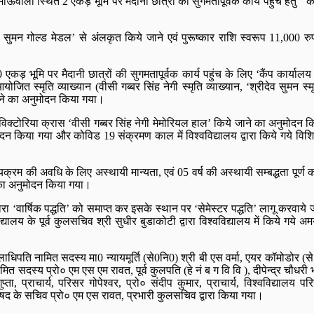
वाला स्थित 2 एकड़ भूमि पर मैदानी छात्रों की सुगमतापूर्वक कार्य पहुंच हेतु ’’क
ेव सुमन गोल्ड मेडल’ से अंलकृत किये जाने एवं पुरूष्कार राशि स्वरूप 11,000 रु
एकड़ भूमि पर मैदानी छात्रों की सुगमतापूर्वक कार्य पहुंच के लिए ‘कैंप कार्या
ित स्मृति व्याख्यान (वीसी गब्बर सिंह नेगी स्मृति व्याख्यान, ‘श्रीदेव सुमन स्मृत
 जाने का अनुमोदन किया गया।
विक्टोरिया क्रास ‘वीसी गब्बर सिंह नेगी मेमोरियल हाल’ किये जाने का अनुमोदन क
दन किया गया और कोविड 19 संक्रमण काल में विश्वविद्यालय द्वारा किये गये विशिष्ट
्यक्रम की अवधि के लिए अस्थायी मान्यता, एवं 05 वर्ष की अस्थायी सम्बद्धता पूर्ण क
ने का अनुमोदन किया गया।
द्वारा ‘वार्षिक पद्धति’ को समाप्त कर इसके स्थान पर ‘सेमेस्टर पद्धति’ लागू करवाय
े पूर्व कुलसचिव श्री सुधीर बुडाकोटी द्वारा विश्वविद्यालय में किये गये अमर्य
िपति नामित सदस्य मा0 न्यायमूर्ति (से0नि0) श्री बी एस वर्मा, एयर कॉमोडोर (से नि 
नामित सदस्य प्रो० एम एस एम रावत, पूर्व कुलपति (हे नं ब ग वि वि ), दीपेन्द्र चौधरी 
्ता, प्राचार्य, परिसर गोपेश्वर, प्रो० संदीप कुमार, प्राचार्य, विश्वविद्यालय
परिषद के सचिव प्रो० एम एस रावत, प्रभारी कुलसचिव द्वारा किया गया।