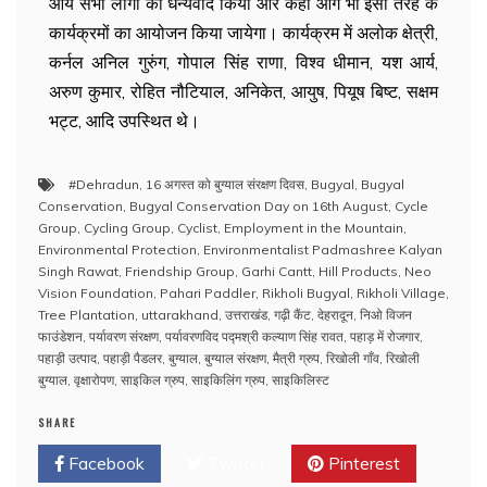
आये सभी लोगो को धन्यवाद किया और कहा आगे भी इसी तरह के
कार्यक्रमों का आयोजन किया जायेगा। कार्यक्रम में अलोक क्षेत्री,
कर्नल अनिल गुरुंग, गोपाल सिंह राणा, विश्व धीमान, यश आर्य,
अरुण कुमार, रोहित नौटियाल, अनिकेत, आयुष, पियूष बिष्ट, सक्षम
भट्ट, आदि उपस्थित थे।
#Dehradun
,
16 अगस्त को बुग्याल संरक्षण दिवस
,
Bugyal
,
Bugyal
Conservation
,
Bugyal Conservation Day on 16th August
,
Cycle
Group
,
Cycling Group
,
Cyclist
,
Employment in the Mountain
,
Environmental Protection
,
Environmentalist Padmashree Kalyan
Singh Rawat
,
Friendship Group
,
Garhi Cantt
,
Hill Products
,
Neo
Vision Foundation
,
Pahari Paddler
,
Rikholi Bugyal
,
Rikholi Village
,
Tree Plantation
,
uttarakhand
,
उत्तराखंड
,
गढ़ी कैंट
,
देहरादून
,
निओ विजन
फाउंडेशन
,
पर्यावरण संरक्षण
,
पर्यावरणविद पद्मश्री कल्याण सिंह रावत
,
पहाड़ में रोजगार
,
पहाड़ी उत्पाद
,
पहाड़ी पैडलर
,
बुग्याल
,
बुग्याल संरक्षण
,
मैत्री ग्रुप
,
रिखोली गाँव
,
रिखोली
बुग्याल
,
वृक्षारोपण
,
साइकिल ग्रुप
,
साइकिलिंग ग्रुप
,
साइकिलिस्ट
SHARE
Facebook
Twitter
Pinterest