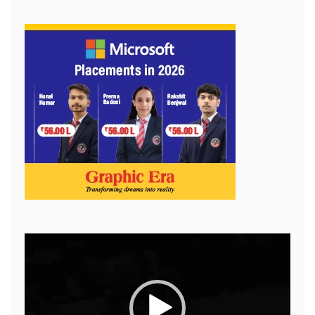
Video
Player